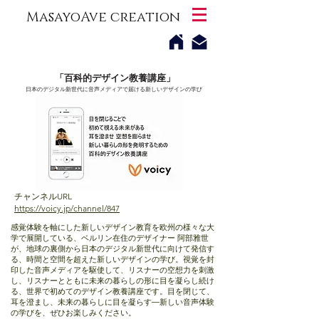
MasayoAve creation
「百科的デザイン教養講座」
日本のデジタル新世代に音声メディアで届ける新しいデザインの学び
URL
チャンネル
https://voicy.jp/channel/847
感覚体験を軸にした新しいデザイン教育を欧州の様々な大
学で展開している、ベルリン在住のデザイナー 阿部雅世
が、地球の裏側から日本のデジタル新世代に向けて発信す
る、時間と空間を超えた新しいデザインの学び。視覚を封
印した音声メディアを駆使して、リスナーの空想力を刺激
し、リスナーとともに未来の暮らしの形に目を凝らし続け
る、世界で初めてのデザイン教養講座です。目を閉じて、
耳を澄まし、未来の暮らしに目を凝らす―新しい音声体験
の学びを、ぜひお楽しみください。