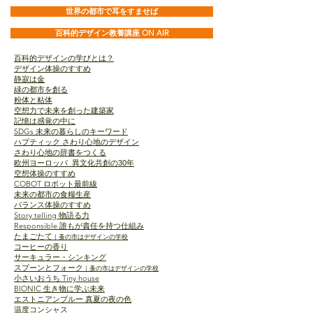
世界の都市で耳をすませば
百科的デザイン教養講座 ON AIR
百科的デザインの学びとは？
デザイン体操のすすめ
静寂は金
緑の都市を創る
粉体と粘体
空想力で未来を創った建築家
記憶は感覚の中に
SDGs
未来の暮らしのキーワード
ハプティック さわり心地のデザイン
さわり心地の辞書をつくる
欧州ヨーロッパ 異文化共創の30年
空想体操のすすめ
COBOT
ロボット最前線
未来の都市の食糧生産
バランス体操のすすめ
Story telling
物語る力
Responsible
誰もが責任を持つ仕組み
たまごたて
｜
蚤の市はデザインの学校
コーヒーの香り
サーキュラー・シンキング
スプーンとフォーク
｜
蚤の市はデザインの学校
Tiny house
小さいおうち
BIONIC
生き物に学ぶ未来
エストニアンブルー 真夏の夜の色
温度コンシャス