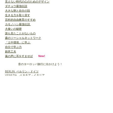
見えない時代の心のためのデザイン
ダチョウ最強伝説
大きな卵と自分の殻
生きる力を取り戻す
百科的自由教育のすすめ
カモノハシ最強伝説
大食いの秘密
誰も見たことがないもの
森のソーシャルネットワーク
「土中環境」に学ぶ
自分で学ぶ力
創意工夫
嵐の声に耳をすませば
New!
音のヨーロッパ旅行に出かけよう！
BERLIN ベルリン・ドイツ
VENEZIA ベネチア・イタリア
WIEN ウィーン・オーストリア
TALLINN タリン・エストニア
PORTO ポルト・ポルトガル
DESSAU デッサウ・ドイツ
|
ROTTERDAM ロッテルダム・オランダ
LJUBLJANA リュブリャナ・スロベニア
見えない未来に耳をすませば