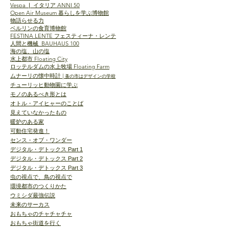
Vespa
ANNI 50
❘
イタリア
Open Air Museum
暮らしを学ぶ博物館
物語らせる力
ベルリンの食育博物館
FESTINA LENTE フェスティーナ・レンテ
人間と機械 BAUHAUS 100
海の塩、山の塩
Floating City
水上都市
ロッテルダムの水上牧場
Floating Farm
|
ムナーリの懐中時計
蚤の市はデザインの学校
チューリッヒ動物園に学ぶ
モノのあるべき形とは
オトル・アイヒャーのことば
見えていなかったもの
暖炉のある家
可動住宅発進！
センス・オブ・ワンダー
デジタル・デトックス Part
1
デジタル・デトックス Part
2
デジタル・デトックス Part
3
虫の視点で、鳥の視点で
環境都市のつくりかた
ウミシダ最強伝説
未来のサーカス
おもちゃのチャチャチャ
おもちゃ街道を行く