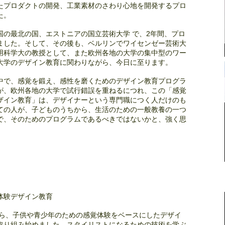
たプロダクトの開発、工業素材のさわり心地を開発するプロ
た。
国の最北の国、エストニアの国立芸術大学 で、2年間、プロ
ました。そして、その後も、ベルリンでワイセンゼー芸術大
用科学大の教授として、また欧州各地の大学の集中型のワー
大学のデザイン教育に関わりながら、今日に至ります。
中で、感覚を鍛え、感性を磨くためのデザイン教育プログラ
が、欧州各地の大学で試行錯誤を重ねるにつれ、この「感覚
ザイン教育」は、デザイナーという専門職につく人だけのも
ての人が、子どものうちから、生活のための一般教養の一つ
で、そのためのプログラムであるべきではないかと、強く思
体験デザイン教育
から、子供や青少年のための感覚体験をベースにしたデザイ
取り組み始めました。スタイリストになるための技術を学ぶ