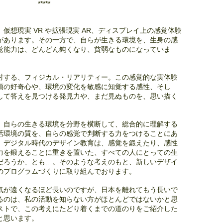
*****
仮想現実 VR や拡張現実 AR、ディスプレイ上の感覚体験
があります。その一方で、自らが生きる環境を、生身の感
覚能力は、どんどん鈍くなり、貧弱なものになっていま
対する、フィジカル・リアリティー。この感覚的な実体験
頃の好奇心や、環境の変化を敏感に知覚する感性、そし
して答えを見つける発見力や、まだ見ぬものを、思い描く
、自らの生きる環境を分野を横断して、総合的に理解する
活環境の質を、自らの感覚で判断する力をつけることにあ
、デジタル時代のデザイン教育は、感覚を鍛えたり、感性
力を鍛えることに重きを置いた、すべての人にとっての生
だろうか、とも…。そのような考えのもと、新しいデザイ
のプログラムづくりに取り組んでおります。
気が遠くなるほど長いのですが、日本を離れてもう長いで
るのは、私の活動を知らない方がほとんどではないかと思
ストで、この考えにたどり着くまでの道のりをご紹介した
と思います。