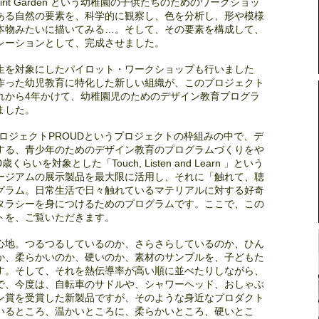
rit Garden という幼稚園の子供たちのためのワークショッ
ある自然の要素を、科学的に観察し、色を分析し、形や模様
本物みたいに描いてみる…。そして、その要素を構成して、
レーションとして、完成させました。
生を対象にしたパイロット・ワークショップも行いました
作った幼児教育に特化した新しい組織が、このプロジェクト
れから4年かけて、幼稚園児のためのデザイン教育プログラ
ました。
ロジェクトPROUDというプロジェクトの枠組みの中で、デ
する、青少年のためのデザイン教育のプログラムづくりをや
いを対象とした「Touch, Listen and Learn 」という
ージアムの展示製品を最大限に活用し、それに「触れて、聴
グラム。日常生活で日々触れているマテリアルに対する好奇
タラシーを身につけるためのプログラムです。ここで、この
トを、ご覧いただきます。
心地。つるつるしているのか、さらさらしているのか、ひん
か、柔らかいのか、硬いのか、素材のサンプルを、子どもた
す。そして、それを熱伝導率が高い順に並べたりしながら、
で、今度は、自転車のサドルや、シャワーヘッド、おしゃぶ
ン賞を受賞した新製品ですが、そのような身近なプロダクト
いるところ、温かいところに、柔らかいところ、硬いとこ