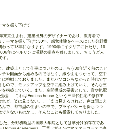
ーマを掘り下げて
2年東京生まれ、建築出身のデザイナーであり、教育者で
うテーマを掘り下げて30年、感覚体験をベースにした分野横
わって18年になります。1990年にイタリアにわたり、16
006年にベルリンに活動の拠点を移しまして、ちょうど人
です。
て、建築士として仕事についたのは、もう30年近く前のこと
ッチや図面から始めるのではなく、線や面をつかって、空中
とに挑戦しておりました。まだパソコンもなかった時代です
うもので、モックアップを空中に組み上げていく、そんな三
ンを構築していく。また、空間構成の要素として、音や気配
 ―これはEndless house という三世代住宅の修作モ
けれど、姿は見えない。」「姿は見えるけれど、声は聞こえ
込んで、都市型の住まいの中で、プライバシーを保ちつつ、
はできないものか…、そんなことも模索しておりました。
ました。分野横断型の国際大学院としては草分け的存在であ
Domus Academyの、工業デザインのマスターコースに参