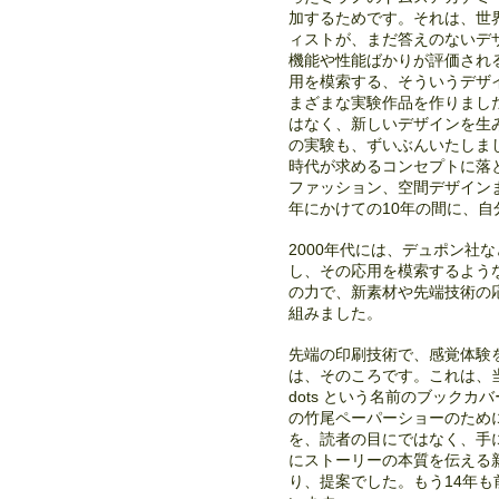
加するためです。それは、世界
ィストが、まだ答えのないデ
機能や性能ばかりが評価され
用を模索する、そういうデザ
まざまな実験作品を作りまし
はなく、新しいデザインを生
の実験も、ずいぶんいたしま
時代が求めるコンセプトに落
ファッション、空間デザインま
年にかけての10年の間に、
2000年代には、デュポン社
し、その応用を模索するよう
の力で、新素材や先端技術の
組みました。
先端の印刷技術で、感覚体験
は、そのころです。これは、当
dots という名前のブックカ
の竹尾ペーパーショーのため
を、読者の目にではなく、手
にストーリーの本質を伝える
り、提案でした。もう14年