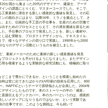
20か国から集まった20代のデザイナー、建築士、アーテ
ザインの課題にとりくむ、マスターコースでした。そこで、
る工業素材に潜在する新しい感覚的な価値を発見し、その応
インの面白さにはまり、以降16年、ミラノを拠点として、さ
た。また、伝統的な手工芸の手仕事を、生産のための労働で
み出すためのプロセスととらえて、その潜在価値を探るため
した。手仕事のプロセスで発見したことを、新しい素材や、
とし込む実験を、プロダクトデザインから、テキスタイル、
で、様々なデザインの切り口で実践し、1990年から2000
自分なりのデザイン活動というものを確立しました。
など、素材メーカーのために素材の新しい感覚価値を発見
なプロジェクトも手がけるようになりました。またデザイン
応用を模索するような実験的な研究活動にも、積極的に取り
をどこまで豊かにできるか、ということを模索し始めたの
時は世に出てきたばかりのUV印刷の技術を応用した、800
バー。HAPTICというテーマで原研哉さんが企画した、2004年
にデザインしたものです。本のストーリーの中の「感覚」
に直接伝えるブックカバー。本のカバーというのは、感覚的
新しいメディアになりうるのではないか、という実験であ
も前の仕事ですが、このような挑戦は、今も続いて