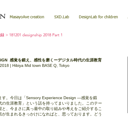
on
MasayoAve creation
SXD.Lab
DesignLab for children
記録
> 181201 designship 2018 Part 1
CE DESIGN 感覚を鍛え、感性を磨くーデジタル時代の生涯教育
018 | Hibiya Mid town BASE Q, Tokyo
は「Sensory Experience Design ―感覚を鍛
代の生涯教育」という話を持ってまいりました。このテー
程と、今まさに真っ最中の取り組みや考えをご紹介するこ
話が生まれるきっかけになればと、思っております。どう