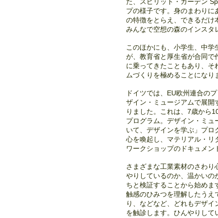
た、スピリット・ガーデン Spi
プの様子です。身のまわりに
の特徴をとらえ、できるだけ
みんなで空想の森のインスタ
このほかにも、小学生、中学
が、教育省と厚生省が合同で
に乗ってきたこともあり、そ
ムづくりを極めることになり
ドイツでは、EU欧州連合のプ
ザイン・ミュージアムで展開
りました。これは、7歳から10歳くら
プログラム。デザイン・ミュ
いて、デザインを学ぶ」プロ
心を喚起し、マテリアル・リ
ワークショップのドキュメン
さまざまな工業素材のさわり
やりしているのか、温かいの
ちと検証することから始めま
触感のひみつを理解したうえ
り、などなど、どれもデザイ
を触診します。ひんやりして