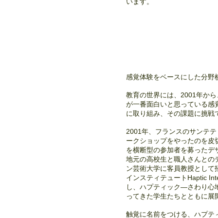
います。
感覚体験をベースにした分野
教育の世界には、2001年か
が一番面白いと思っている感
に取り組み、その課題に挑戦
2001年、フランスのサンテ
ークショップをやったのを皮切
を横断型の参加者を募ったデ
地元の高校生と職人さんとのデ
ン芸術大学に客員教授として
インスティテュートHaptic Inte
し、ハプティック―さわり心
ってきた学生たちとともに展
触覚に名前をつける、ハプティック・