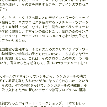
環境を理解し、その質を判断する力を、デザインのプロセス
育です。
いうことで、イタリアの職人とのデザイン・ワークショップ
を招待して、そのプロセスを紹介するレクチャー・ツアーを
もう１０年以上も前になりますが、初台のオペラシティーや
科学的に観察し、デザインの絵におこし、空想の森のインス
ピリット・ガーデンSPIRIT GARDEN と名づけた子ども
ップをやりました。
立図書館が主催する、子どものためのクリエイティブ・ワー
の幼稚園や小学学校の子どもたちのために、さまざまなワー
発し実施しました。これは、そのプログラムの中の一つ「香
ofumo」という、香りから色を想像して、香りのカラーチャートをつ
ンガポールのデザインカウンシルから、シンガポールの幼児
ザイン教育を取り入れたいが力になってくれないか、という
、その後、4年の時間をかけて、シンガポールの幼稚園、小
に取り入れるための新しいデザイン教育プログラムの開発に
最初に行ったパイロット・ワークショップ。日本でも行っ