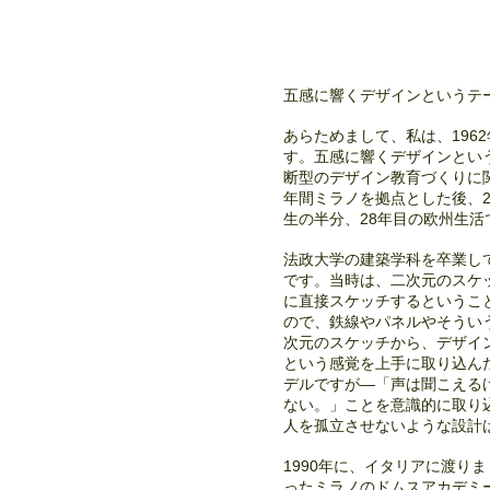
五感に響くデザインというテ
あらためまして、私は、196
す。五感に響くデザインとい
断型のデザイン教育づくりに関
年間ミラノを拠点とした後、2
生の半分、28年目の欧州生活
法政大学の建築学科を卒業し
です。当時は、二次元のスケ
に直接スケッチするというこ
ので、鉄線やパネルやそうい
次元のスケッチから、デザイ
という感覚を上手に取り込んだ設計
デルですが―「声は聞こえる
ない。」ことを意識的に取り
人を孤立させないような設計
1990年に、イタリアに渡り
ったミラノのドムスアカデミー 