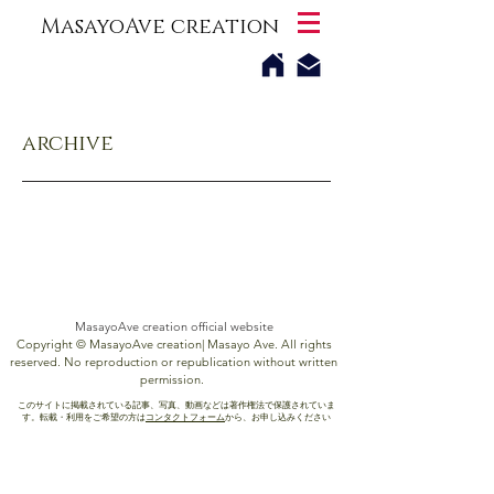
MasayoAve creation
© MasayoAve creation
archive
MasayoAve creation official website
Copyright © MasayoAve creation| Masayo Ave. All rights
reserved. No reproduction or republication without written
permission.
このサイトに掲載されている記事、写真、動画などは著作権法で保護されていま
す。転載・利用をご希望の方は
コンタクトフォーム
から、お申し込みください