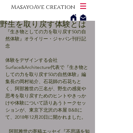
MasayoAve creation
野生を取り戻す体験とは
『生き物としての力を取り戻す50の自
然体験』オライリー・ジャパン刊行記
念
体験をデザインする会社
Surface&Architecture代表で『生き物と
しての力を取り戻す50の自然体験』編
集長の岡村祐介、石花師の石花ちと
く、阿部雅世の三名が、野生の感覚や
思考を取り戻すためのヒントやきっか
けや体験について語りあうトークセッ
ションが、東京下北沢の本屋 B&Bに
て、2018年12月20日に開かれました。
阿部雅世の寄稿エッセイ『不思議を知